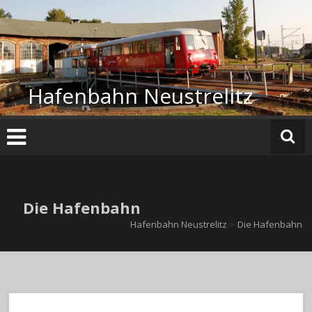
Zum
Inhalt
springen
Hafenbahn Neustrelitz
Die Hafenbahn
Hafenbahn Neustrelitz
>
Die Hafenbahn