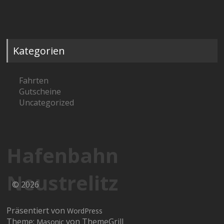
Kategorien
Fahrten
Gutscheine
Uncategorized
Hafenbahn
Neustrelitz
© 2026
Präsentiert von
WordPress
Theme:
von ThemeGrill
Masonic